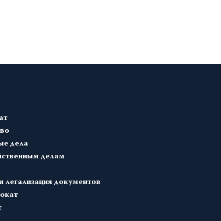
ат
аво
ые дела
йственным делам
и легализация документов
окат
т