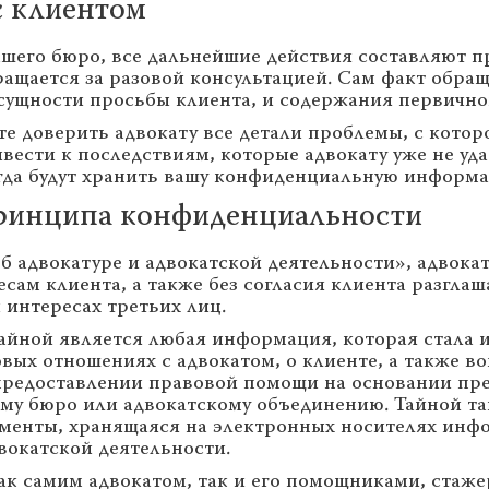
с клиентом
ашего бюро, все дальнейшие действия составляют п
ращается за разовой консультацией. Сам факт обращ
сущности просьбы клиента, и содержания первично
е доверить адвокату все детали проблемы, с котор
сти к последствиям, которые адвокату уже не удас
гда будут хранить вашу конфиденциальную информ
ринципа конфиденциальности
 «Об адвокатуре и адвокатской деятельности», адвок
сам клиента, а также без согласия клиента разгла
 интересах третьих лиц.
 тайной является любая информация, которая стала 
овых отношениях с адвокатом, о клиенте, а также в
 предоставлении правовой помощи на основании п
ому бюро или адвокатскому объединению. Тайной та
ументы, хранящаяся на электронных носителях инфо
вокатской деятельности.
к самим адвокатом, так и его помощниками, стаже