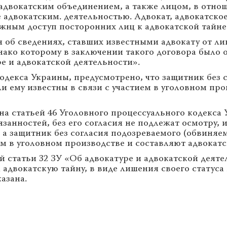
 адвокатским объединением, а также лицом, в отно
 адвокатским. деятельностью. Адвокат, адвокатско
жным доступ посторонних лиц к адвокатской тайне 
об сведениях, ставших известными адвокату от ли
ако которому в заключении такого договора было 
ре и адвокатской деятельности».
кодекса Украины, предусмотрено, что защитник без 
ли ему известны в связи с участием в уголовном пр
а статьей 46 Уголовного процессуального кодекса 
занностей, без его согласия не подлежат осмотру,
 а защитник без согласия подозреваемого (обвиняем
ием в уголовном производстве и составляют адвокат
ой статьи 32 ЗУ «Об адвокатуре и адвокатской дея
 адвокатскую тайну, в виде лишения своего статуса
казана.